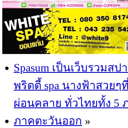
Spasum เป็นเว็บรวมสปา
พริตตี้ spa นางฟ้าสวยๆท
ผ่อนคลาย ทั่วไทยทั้ง 5
ภาคตะวันออก
»