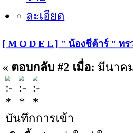
[ M O D E L ] " น้องชีต้าร์ " ท
«
ตอบกลับ #2 เมื่อ:
มีนาคม 
บันทึกการเข้า