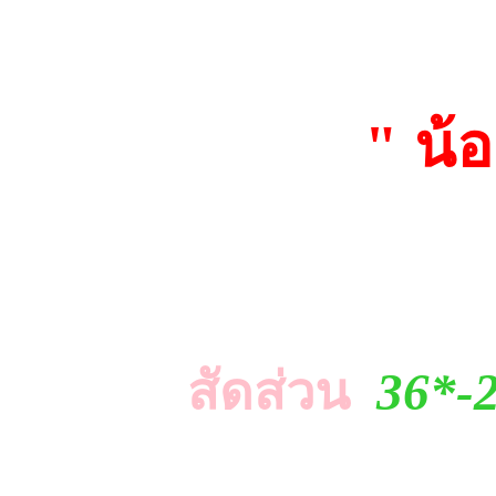
" น้อ
สัดส่วน
36*-