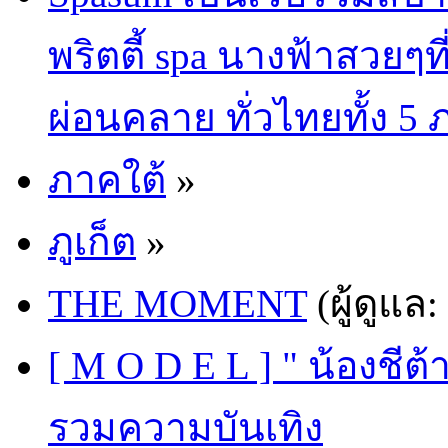
พริตตี้ spa นางฟ้าสวยๆท
ผ่อนคลาย ทั่วไทยทั้ง 5
ภาคใต้
»
ภูเก็ต
»
THE MOMENT
(ผู้ดูแล:
[ M O D E L ] " น้องชีต้
รวมความบันเทิง