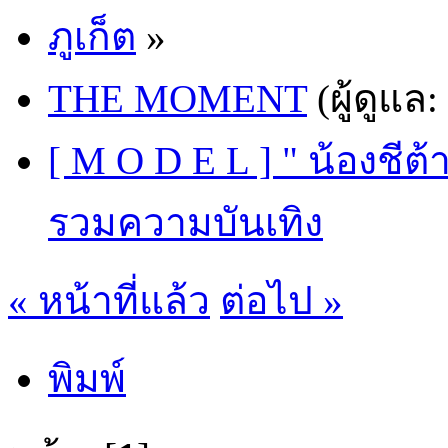
ภูเก็ต
»
THE MOMENT
(ผู้ดูแล:
[ M O D E L ] " น้องชีต้
รวมความบันเทิง
« หน้าที่แล้ว
ต่อไป »
พิมพ์