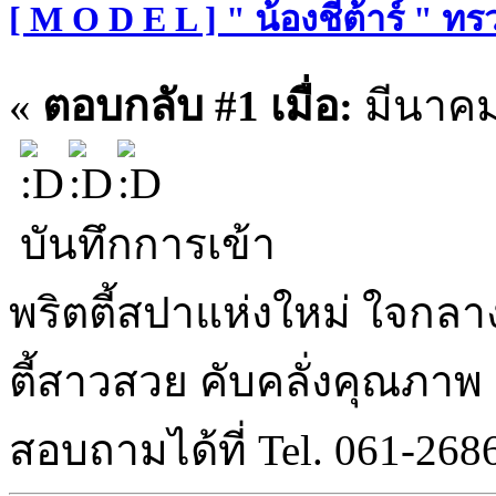
[ M O D E L ] " น้องชีต้าร์ " ท
«
ตอบกลับ #1 เมื่อ:
มีนาคม 
บันทึกการเข้า
พริตตี้สปาแห่งใหม่ ใจกลาง
ตี้สาวสวย คับคลั่งคุณภาพ
สอบถามได้ที่ Tel. 061-268