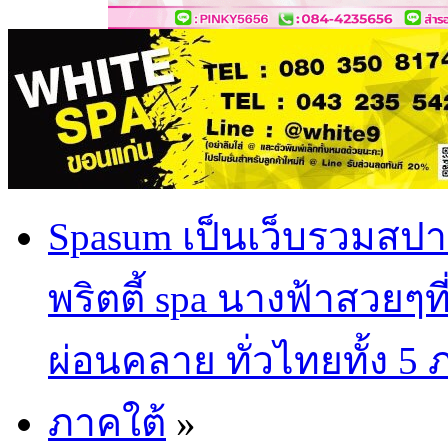
Spasum เป็นเว็บรวมสปา
พริตตี้ spa นางฟ้าสวยๆท
ผ่อนคลาย ทั่วไทยทั้ง 5
ภาคใต้
»