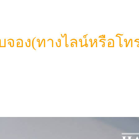
บจอง(ทางไลน์หรือโทร
)