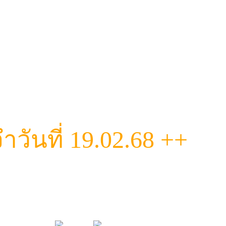
วันที่ 19.02.68 ++
มีไม่กั๊กแน่นอนค๊าา!!
 ทำดี ทำถึงมากก ไม่ควรพลาดเลย