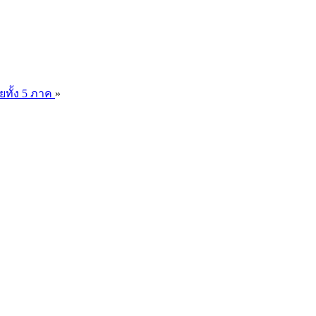
ยทั้ง 5 ภาค
»