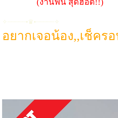
~น้องดาว
(งานฟิน สุดฮอต!!)
✧┈┈┈┈┈•♛•┈┈┈┈┈✧
อยากเจอน้อง,,เช็ครอ
CALL: 084-923-5566
TELEGRAM ID : Havana456
LINE ID : HAVANA65
LINE@ : @HVN1(มี@ด้วยนะคะ