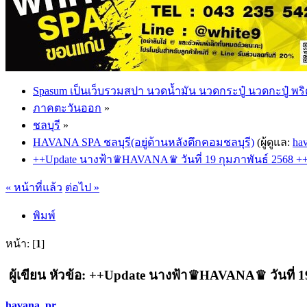
Spasum เป็นเว็บรวมสปา นวดน้ำมัน นวดกระปู๋ นวดกะปู๋ พริ
ภาคตะวันออก
»
ชลบุรี
»
HAVANA SPA ชลบุรี(อยู่ด้านหลังตึกคอมชลบุรี)
(ผู้ดูแล:
ha
++Update นางฟ้า♛HAVANA♛ วันที่ 19 กุมภาพันธ์ 2568 +
« หน้าที่แล้ว
ต่อไป »
พิมพ์
หน้า: [
1
]
ผู้เขียน
หัวข้อ: ++Update นางฟ้า♛HAVANA♛ วันที่ 19 ก
havana_pr