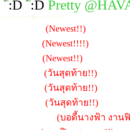
Pretty @HA
✧┈┈┈┈┈•♛•┈┈┈┈┈✧
~น้องไคล่า
(Newest!!)
~น้องมิลิน
(Newest!!!!)
~น้องฮันนี่
(Newest!!)
~น้องเยลลี่
(วันสุดท้าย!!)
~น้องเมม่า
(วันสุดท้าย!!)
~น้องพราว
(วันสุดท้าย!!)
~น้องแตงไทย
(บอดี้นางฟ้า งานฟ