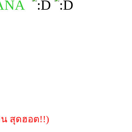
VANA
ิน สุดฮอต!!)