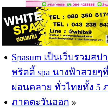
Spasum เป็นเว็บรวมสปา
พริตตี้ spa นางฟ้าสวยๆท
ผ่อนคลาย ทั่วไทยทั้ง 5
ภาคตะวันออก
»