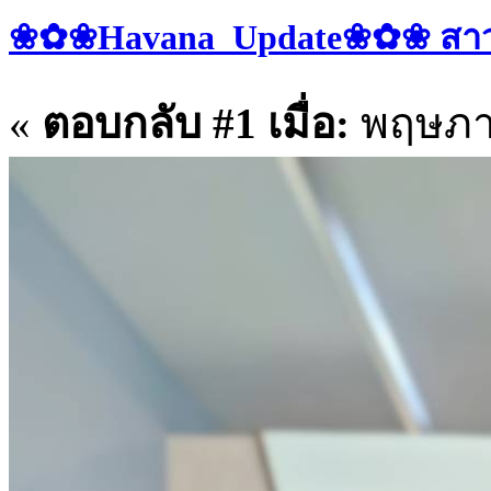
❀✿❀Havana_Update❀✿❀ สาวๆ 
«
ตอบกลับ #1 เมื่อ:
พฤษภาค