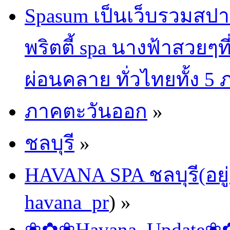
Spasum เป็นเว็บรวมสปา
พริตตี้ spa นางฟ้าสวยๆท
ผ่อนคลาย ทั่วไทยทั้ง 5
ภาคตะวันออก
»
ชลบุรี
»
HAVANA SPA ชลบุรี(อยู่
havana_pr
) »
❀✿❀Havana_Update❀✿❀