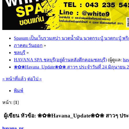
Spasum เป็นเว็บรวมสปา นวดน้ำมัน นวดกระปู๋ นวดกะปู๋ พริ
ภาคตะวันออก
»
ชลบุรี
»
HAVANA SPA ชลบุรี(อยู่ด้านหลังตึกคอมชลบุรี)
(ผู้ดูแล:
ha
❀✿❀Havana_Update❀✿❀ สาวๆ ประจำวันที่ 24 มิถุนายน 2
« หน้าที่แล้ว
ต่อไป »
พิมพ์
หน้า: [
1
]
ผู้เขียน
หัวข้อ: ❀✿❀Havana_Update❀✿❀ สาวๆ ประจำวัน
havana_pr