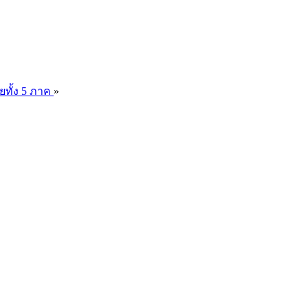
ยทั้ง 5 ภาค
»