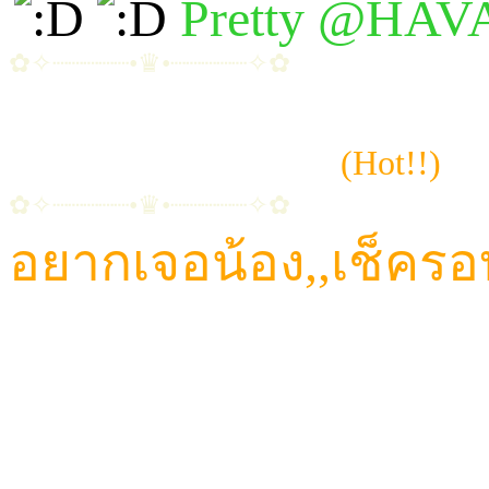
Pretty @HA
✿✧┈┈┈┈┈•♛•┈┈┈┈┈✧✿
~ เรนะ | เอพริล | มายมิ้นท์ | เอมิ 
~ แชมเปญ | แอมแปร์
(Hot!!)
✿✧┈┈┈┈┈•♛•┈┈┈┈┈✧✿
อยากเจอน้อง,,เช็ครอ
CALL: 084-923-5566
TELEGRAM ID : Havana456
LINE ID : HAVANA65
LINE@ : @HVN1(มี@ด้วยนะคะ