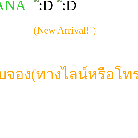
VANA
| พิกเล็ต
(New Arrival!!)
บจอง(ทางไลน์หรือโทร
)