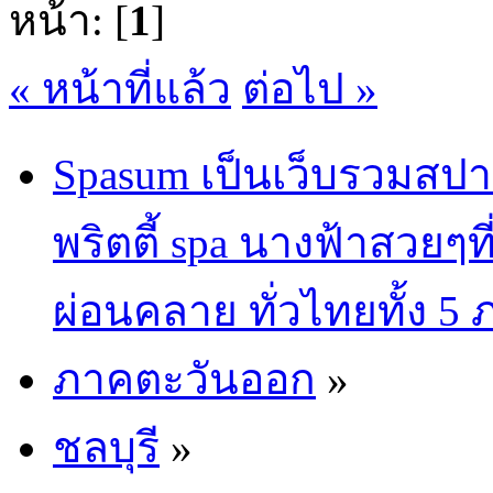
หน้า: [
1
]
« หน้าที่แล้ว
ต่อไป »
Spasum เป็นเว็บรวมสปา
พริตตี้ spa นางฟ้าสวยๆท
ผ่อนคลาย ทั่วไทยทั้ง 5
ภาคตะวันออก
»
ชลบุรี
»