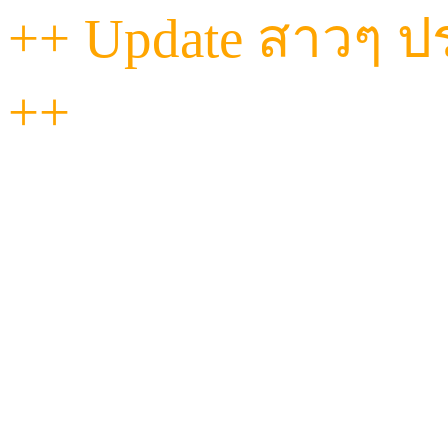
++ Update สาวๆ ประ
++
"วันนี้...ที่ Havana เท
ฟีลดี งานถึงทุกคน!
ไม่ว่าจะหวานละมุน หรือ
ผ่อนคลายแนบแน่นแบ