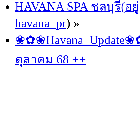
HAVANA SPA ชลบุรี(อยู่
havana_pr
) »
❀✿❀Havana_Update❀✿❀
ตุลาคม 68 ++