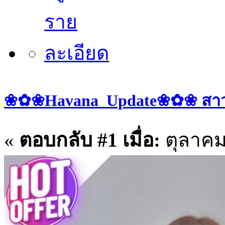
❀✿❀Havana_Update❀✿❀ สาวๆ ป
«
ตอบกลับ #1 เมื่อ:
ตุลาคม 