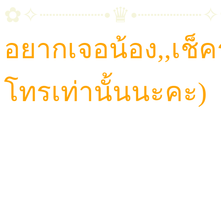
✿✧┈┈┈┈┈•♛•┈┈┈┈┈
อยากเจอน้อง,,เช็
โทรเท่านั้นนะคะ)
CALL: 084-923-5566
TELEGRAM ID : Hav
LINE ID : HAVANA6
LINE@ : @HVN1(มี@