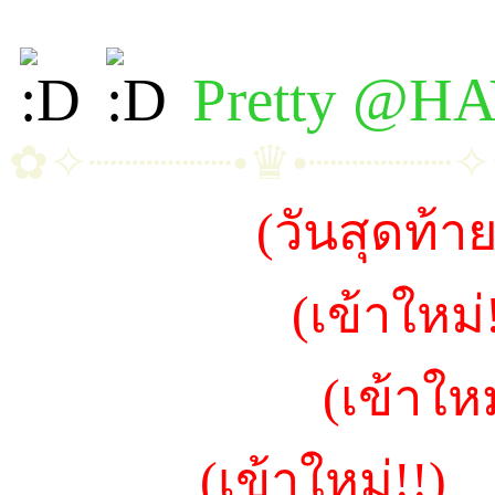
Pretty @H
✿✧┈┈┈┈┈•♛•┈┈┈┈┈
~น้องโมเน่
(วันสุดท้าย
~น้องเลม่อน
(เข้าใหม่
~น้องป๋องแป้ง
(เข้าใหม
~น้องจูรี่
(เข้าใหม่!!)