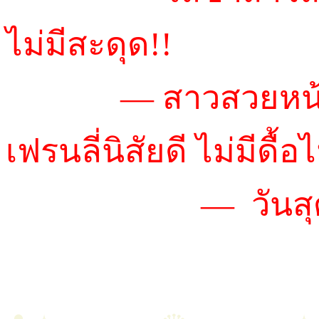
ไม่มีสะดุด!!
~น้องจูรี่
— สาวสวยหน้
เฟรนลี่นิสัยดี ไม่มีดื้อไม
~น้องหวานใจ
— วันสุ