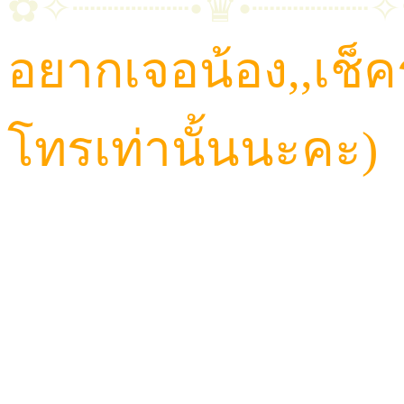
✿✧┈┈┈┈┈•♛•┈┈┈┈┈
อยากเจอน้อง,,เช็
โทรเท่านั้นนะคะ)
CALL: 084-923-5566
TELEGRAM ID : Hav
LINE ID : HAVANA6
LINE@ : @HVN1(มี@