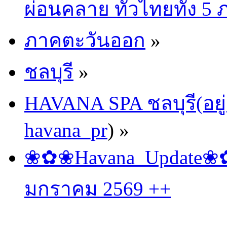
ผ่อนคลาย ทั่วไทยทั้ง 5
ภาคตะวันออก
»
ชลบุรี
»
HAVANA SPA ชลบุรี(อยู่
havana_pr
) »
❀✿❀Havana_Update❀✿❀
มกราคม 2569 ++