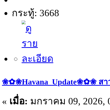
กระทู้: 3668
❀✿❀Havana_Update❀✿❀ สาวๆ ป
«
เมื่อ:
มกราคม 09, 2026, 