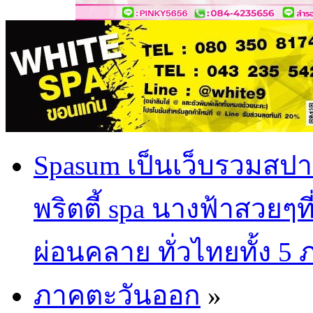
Spasum เป็นเว็บรวมสปา
พริตตี้ spa นางฟ้าสวยๆท
ผ่อนคลาย ทั่วไทยทั้ง 5
ภาคตะวันออก
»