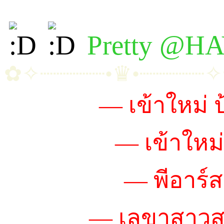
Pretty @H
✿✧┈┈┈┈┈•♛•┈┈┈┈┈
~น้องริต้า
— เข้าใหม่ 
~น้องดารัน
— เข้าใหม่
~น้องเหมียว
— พีอาร์ส
~น้องมีมี่
— เลขาสาวส