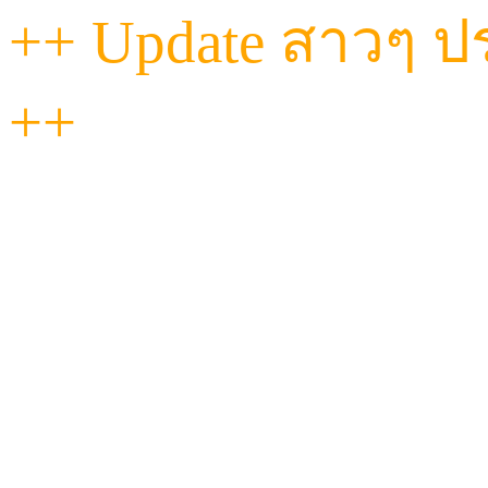
++ Update สาวๆ ประ
++
"วันนี้...ที่ Havana เท
ฟีลดี งานถึงทุกคน!
ไม่ว่าจะหวานละมุน หรือ
ผ่อนคลายแนบแน่นแบ