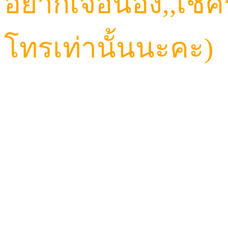
อยากเจอน้อง,,เช็
โทรเท่านั้นนะคะ)
CALL: 084-923-5566
TELEGRAM ID : Hav
LINE ID : HAVANA6
LINE@ : @HVN1(มี@