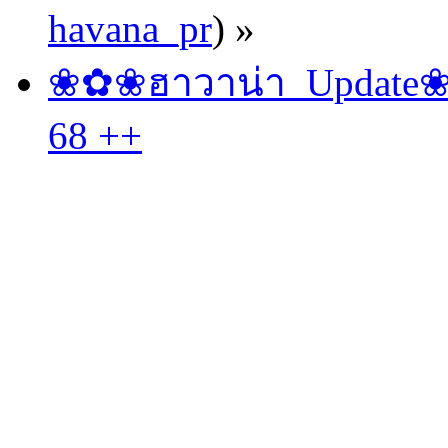
havana_pr
) »
❀✿❀ฮาวาน่า_Update❀✿❀
68 ++