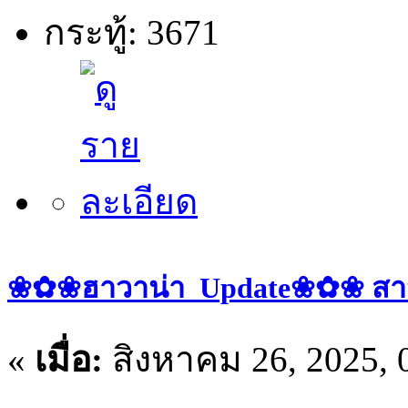
กระทู้: 3671
❀✿❀ฮาวาน่า_Update❀✿❀ สาวๆ ป
«
เมื่อ:
สิงหาคม 26, 2025, 