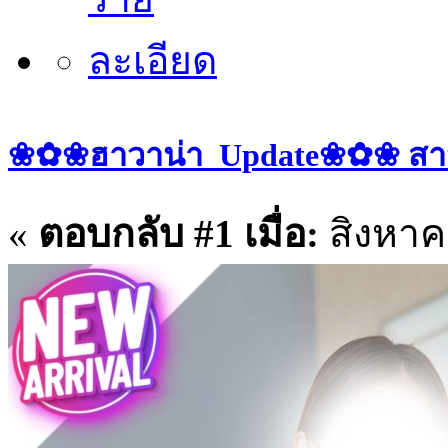
❀✿❀ฮาวาน่า_Update❀✿❀ สาวๆ ป
«
ตอบกลับ #1 เมื่อ:
สิงหาคม