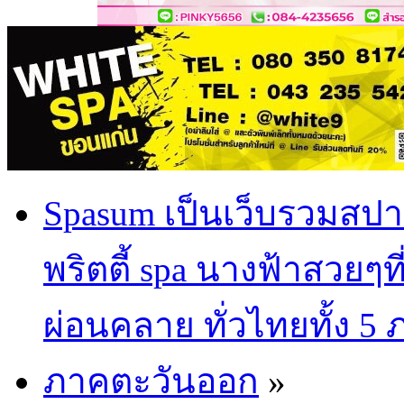
Spasum เป็นเว็บรวมสปา
พริตตี้ spa นางฟ้าสวยๆท
ผ่อนคลาย ทั่วไทยทั้ง 5
ภาคตะวันออก
»