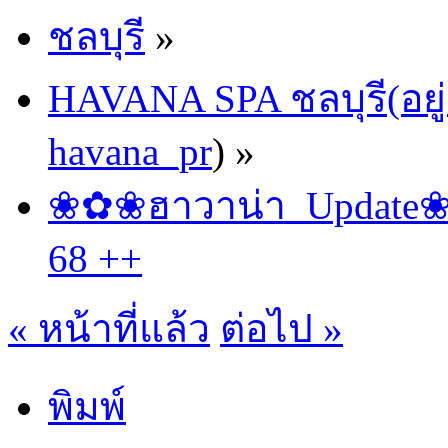
ชลบุรี
»
HAVANA SPA ชลบุรี(อยู่
havana_pr
) »
❀✿❀ฮาวาน่า_Update❀✿❀
68 ++
« หน้าที่แล้ว
ต่อไป »
พิมพ์