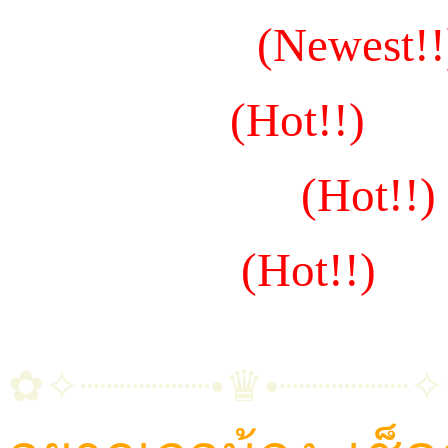
~น้องโอเดล
(Newest!!
~น้องอุ๋งอิ๋ง
(Hot!!)
~น้องวุ้นหวาน
(Hot!!)
~น้องวาลิน
(Hot!!)
✿✧┈┈┈┈┈•♛•┈┈┈┈┈