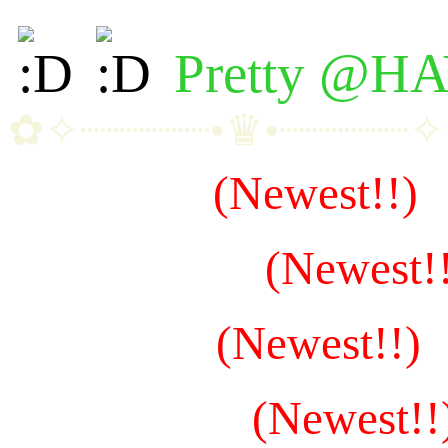
Pretty @H
✿✧┈┈┈┈┈•♛•┈┈┈┈┈
~น้องโซอี้
(Newest!!)
~น้องมาร์ล่า
(Newest!
~น้องปุ๊กกี้
(Newest!!)
~น้องปุนปัน
(Newest!!