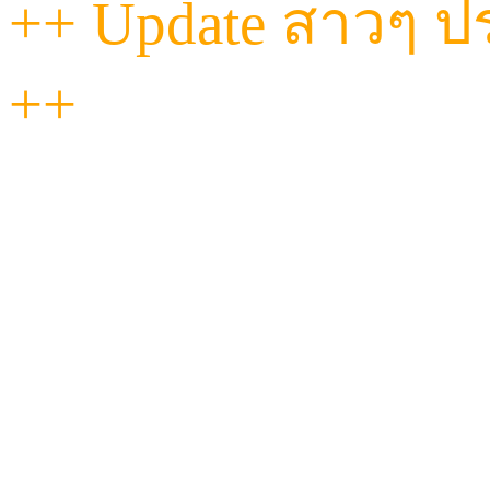
++ Update สาวๆ ประ
++
"วันนี้...ที่ Havana เท
ฟีลดี งานถึงทุกคน!
ไม่ว่าจะหวานละมุน หรือ
ผ่อนคลายแนบแน่นแบ