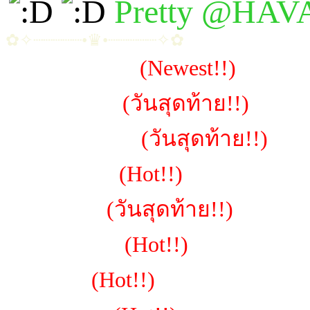
Pretty @HA
✿✧┈┈┈┈┈•♛•┈┈┈┈┈✧✿
~น้องป๋องแป้ง
(Newest!!)
~น้องเปียวจิ
(วันสุดท้าย!!)
~น้องพราวมุก
(วันสุดท้าย!!)
~น้องเอลซ่า
(Hot!!)
~น้องตั้งใจ
(วันสุดท้าย!!)
~น้องอัญชัน
(Hot!!)
~น้องมีมี่
(Hot!!)