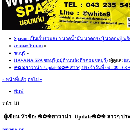
Spasum เป็นเว็บรวมสปา นวดน้ำมัน นวดกระปู๋ นวดกะปู๋ พริ
ภาคตะวันออก
»
ชลบุรี
»
HAVANA SPA ชลบุรี(อยู่ด้านหลังตึกคอมชลบุรี)
(ผู้ดูแล:
ha
❀✿❀ฮาวาน่า_Update❀✿❀ สาวๆ ประจำวันที่ 04 - 09 - 68 
« หน้าที่แล้ว
ต่อไป »
พิมพ์
หน้า: [
1
]
ผู้เขียน
หัวข้อ: ❀✿❀ฮาวาน่า_Update❀✿❀ สาวๆ ประจำวัน
havana_pr