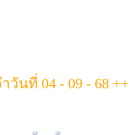
ันที่ 04 - 09 - 68 ++
มทีมนางฟ้าสุดแซ่บ ฟีลดี งานถึงทุกค
เต็ม ที่นี่มีครบ! ผ่อนคลายแนบแ