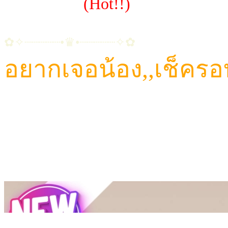
~น้องไอด้า
(Hot!!)
✿✧┈┈┈┈┈•♛•┈┈┈┈┈✧✿
อยากเจอน้อง,,เช็ครอ
CALL: 084-923-5566
TELEGRAM ID : Havana456
LINE ID : HAVANA65
LINE@ : @HVN1(มี@ด้วยนะคะ