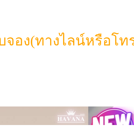
บจอง(ทางไลน์หรือโทร
)