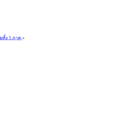
ยทั้ง 5 ภาค
»