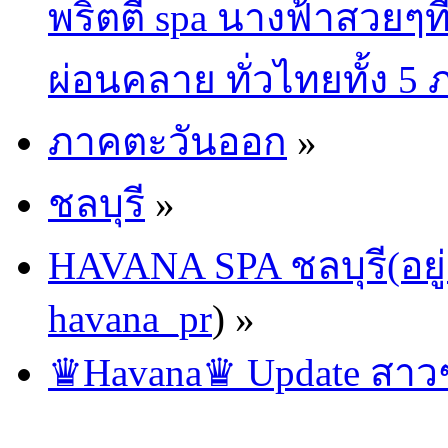
พริตตี้ spa นางฟ้าสวยๆท
ผ่อนคลาย ทั่วไทยทั้ง 5
ภาคตะวันออก
»
ชลบุรี
»
HAVANA SPA ชลบุรี(อยู่
havana_pr
) »
♛Havana♛ Update สาวๆ