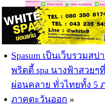
Spasum เป็นเว็บรวมสปา
พริตตี้ spa นางฟ้าสวยๆท
ผ่อนคลาย ทั่วไทยทั้ง 5
ภาคตะวันออก
»