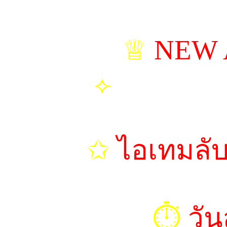
♕
NEW 
⟣
ปลายข้าว |
✩
ไอเทมลั
⏱︎
วัน