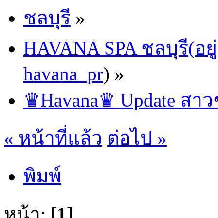
ชลบุรี
»
HAVANA SPA ชลบุรี(อยู่
havana_pr
) »
♛Havana♛ Update สาวๆ
« หน้าที่แล้ว
ต่อไป »
พิมพ์
หน้า: [
1
]