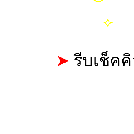
⟣
เอม
➤
รีบเช็คค
CALL: 0
TELEGRAM 
LINE ID
LINE@ : @HV