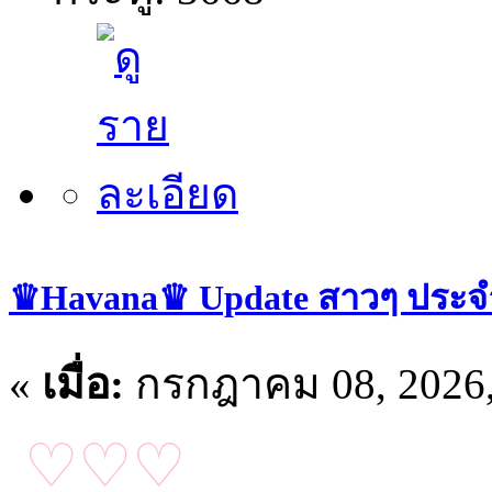
♛Havana♛ Update สาวๆ ประจำว
«
เมื่อ:
กรกฎาคม 08, 2026,
♡♡♡
อัปเดตน้อง