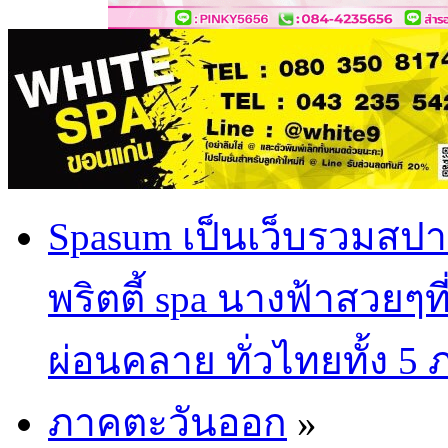
Spasum เป็นเว็บรวมสปา
พริตตี้ spa นางฟ้าสวยๆท
ผ่อนคลาย ทั่วไทยทั้ง 5
ภาคตะวันออก
»