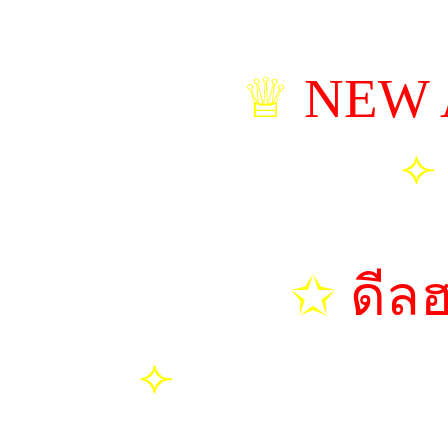
♕
NEW 
⟣
✩
ดีลฮ
⟣
มันตา | มิร่าห์ 