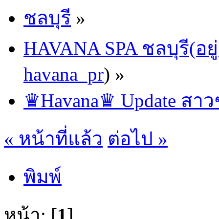
ชลบุรี
»
HAVANA SPA ชลบุรี(อยู่
havana_pr
) »
♛Havana♛ Update สาวๆ
« หน้าที่แล้ว
ต่อไป »
พิมพ์
หน้า: [
1
]