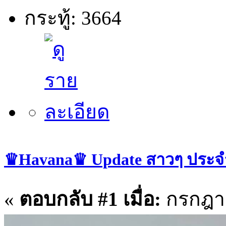
กระทู้: 3664
♛Havana♛ Update สาวๆ ประจำว
«
ตอบกลับ #1 เมื่อ:
กรกฎาค