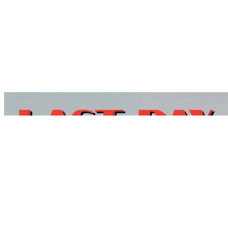
LINE@ : @HV