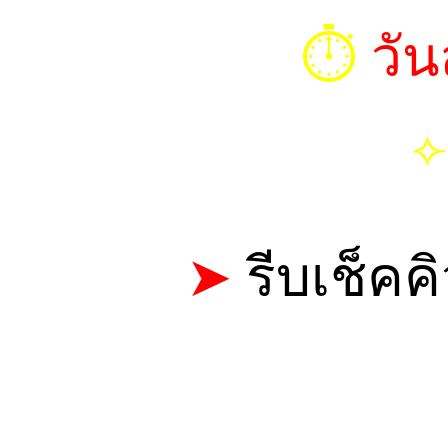
⏱︎
วัน
⟣
➤
รีบเช็คค
CALL: 0
TELEGRAM 
LINE ID