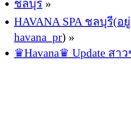
ชลบุรี
»
HAVANA SPA ชลบุรี(อยู่
havana_pr
) »
♛Havana♛ Update สาวๆ 