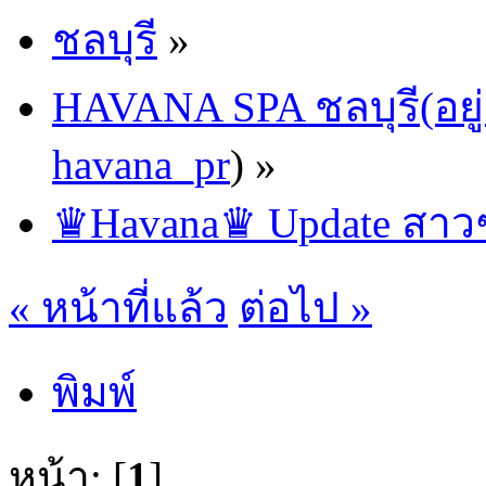
ชลบุรี
»
HAVANA SPA ชลบุรี(อยู่
havana_pr
) »
♛Havana♛ Update สาวๆ 
« หน้าที่แล้ว
ต่อไป »
พิมพ์
หน้า: [
1
]