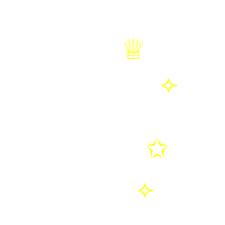
♕
NEW 
⟣
พรีด
✩
ดีลฮ
⟣
ตั้งใจ |