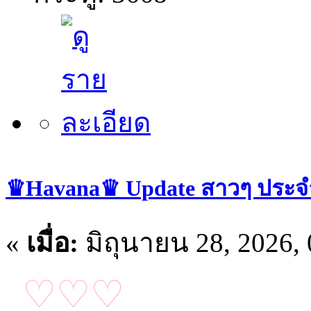
♛Havana♛ Update สาวๆ ประจำวั
«
เมื่อ:
มิถุนายน 28, 2026,
♡♡♡
อัปเดตน้องๆ