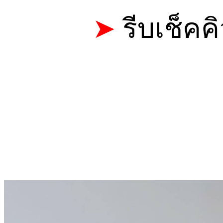
➤
รีบเช็คค
CALL: 0
TELEGRAM 
LINE ID
LINE@ : @HV