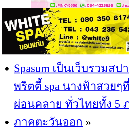
Spasum เป็นเว็บรวมสปา
พริตตี้ spa นางฟ้าสวยๆท
ผ่อนคลาย ทั่วไทยทั้ง 5
ภาคตะวันออก
»