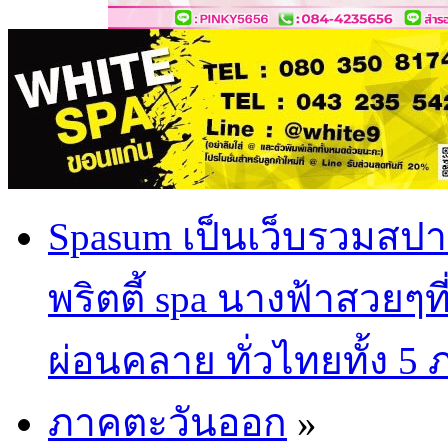
Spasum เป็นเว็บรวมสปา
พริตตี้ spa นางฟ้าสวยๆท
ผ่อนคลาย ทั่วไทยทั้ง 5
ภาคตะวันออก
»