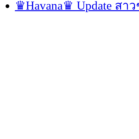
♛Havana♛ Update สาวๆ 