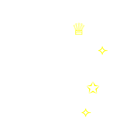
♕
NEW 
⟣
พรีด
✩
ดีลฮ
⟣
ตั้งใจ |