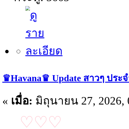
♛Havana♛ Update สาวๆ ประจำวั
«
เมื่อ:
มิถุนายน 27, 2026,
♡♡♡
อัปเดตน้อ