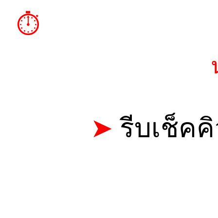
⏱︎
แพร (เปิดคิว 10.
➤
รีบเช็คค
CALL: 0
TELEGRAM 
LINE ID