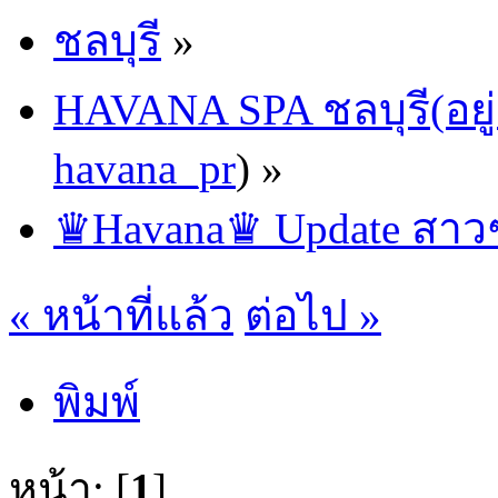
ชลบุรี
»
HAVANA SPA ชลบุรี(อยู่
havana_pr
) »
♛Havana♛ Update สาวๆ 
« หน้าที่แล้ว
ต่อไป »
พิมพ์
หน้า: [
1
]