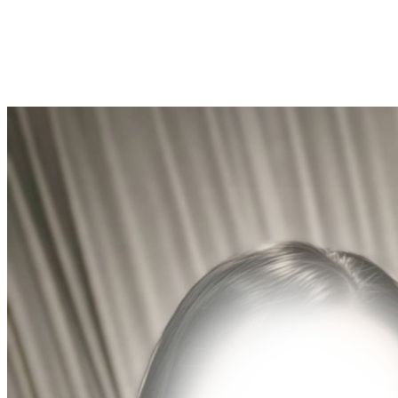
LINE@ : @HV