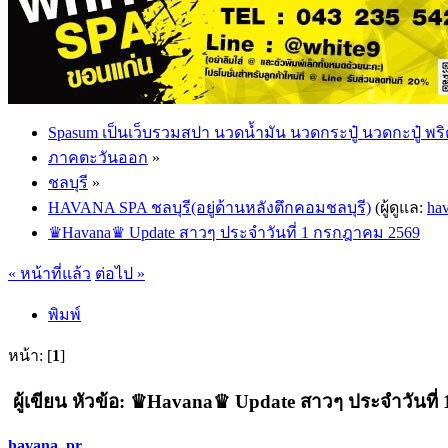
Spasum เป็นเว็บรวมสปา นวดน้ำมัน นวดกระปู๋ นวดกะปู๋ พริ
ภาคตะวันออก
»
ชลบุรี
»
HAVANA SPA ชลบุรี(อยู่ด้านหลังตึกคอมชลบุรี)
(ผู้ดูแล:
ha
♛Havana♛ Update สาวๆ ประจำวันที่ 1 กรกฎาคม 2569
« หน้าที่แล้ว
ต่อไป »
พิมพ์
หน้า: [
1
]
ผู้เขียน
หัวข้อ: ♛Havana♛ Update สาวๆ ประจำวันที่ 1
havana_pr