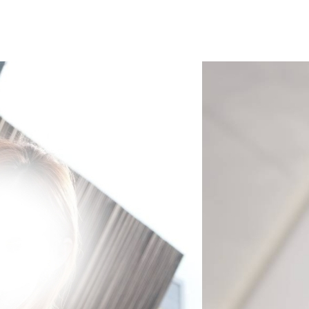
LINE ID : HAVANA65
LINE@ : @HVN1(มี@ด้วยนะคะ)