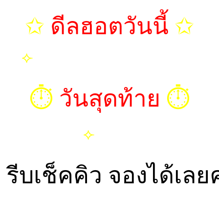
✩
ดีลฮอตวันนี้
✩
⟣
ฮันนี่ | อุ๋งอิ๋ง | เอลซ่า | มิว
⏱︎
วันสุดท้าย
⏱︎
⟣
พรีด้า
➤
รีบเช็คคิว จองได้เลยค
CALL: 084-923-5566
TELEGRAM ID : Havana456