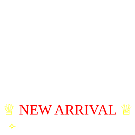
ัปเดตน้องๆ สาวสวย วันน
♕
NEW ARRIVAL
♕
⟣
มาย่า | บริ้งค์ | เอมิ | พิกเล็ต