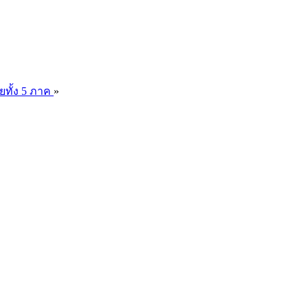
ยทั้ง 5 ภาค
»