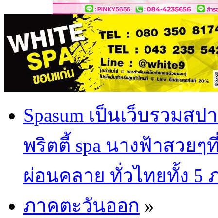
Spasum เป็นเว็บรวมสปา
พริตตี้ spa นางฟ้าสวยๆท
ผ่อนคลาย ทั่วไทยทั้ง 5
ภาคตะวันออก
»