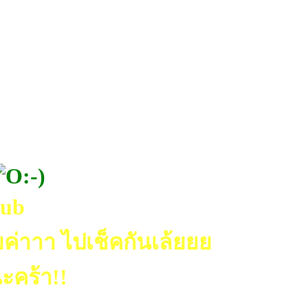
lub
ค่าาา ไปเช็คกันเล้ยยย
ะคร้า!!