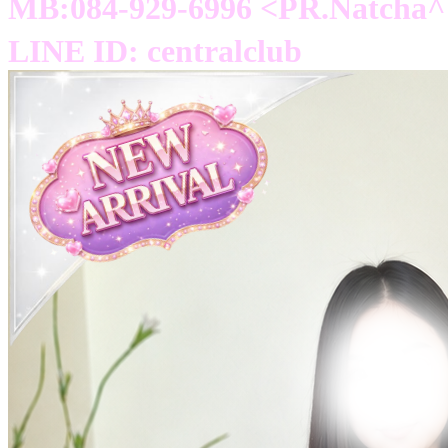
MB:084-929-6996 <PR.Natcha^^
LINE ID: centralclub