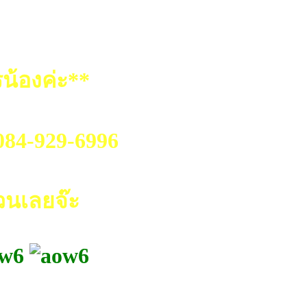
น้องค่ะ**
.084-929-6996
วนเลยจ๊ะ