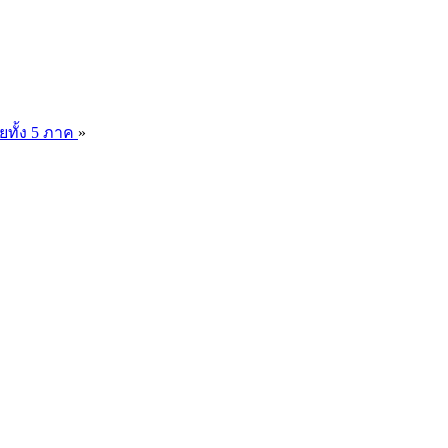
ยทั้ง 5 ภาค
»