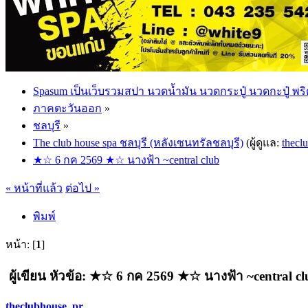
Spasum เป็นเว็บรวมสปา นวดน้ำมัน นวดกระปู๋ นวดกะปู๋ พริ
ภาคตะวันออก
»
ชลบุรี
»
The club house spa ชลบุรี (หลังเซนทรัลชลบุรี)
(ผู้ดูแล:
thecl
★☆ 6 กค 2569 ★☆ นางฟ้า ~central club
« หน้าที่แล้ว
ต่อไป »
พิมพ์
หน้า: [
1
]
ผู้เขียน
หัวข้อ: ★☆ 6 กค 2569 ★☆ นางฟ้า ~central clu
theclubhouse_pr