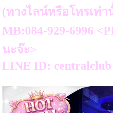
(ทางไลน์หรือโทรเท่าน
MB:084-929-6996 <PR
นะจ๊ะ>
LINE ID: centralclub