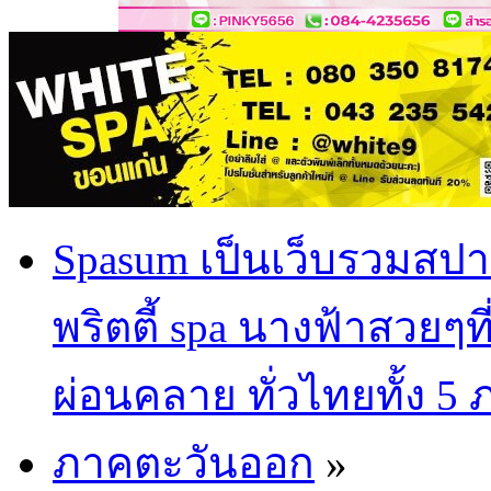
Spasum เป็นเว็บรวมสปา
พริตตี้ spa นางฟ้าสวยๆท
ผ่อนคลาย ทั่วไทยทั้ง 5
ภาคตะวันออก
»