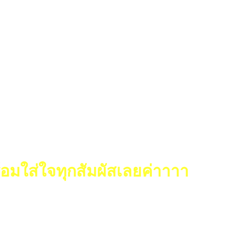
้อมใส่ใจทุกสัมผัสเลยค่าาาา