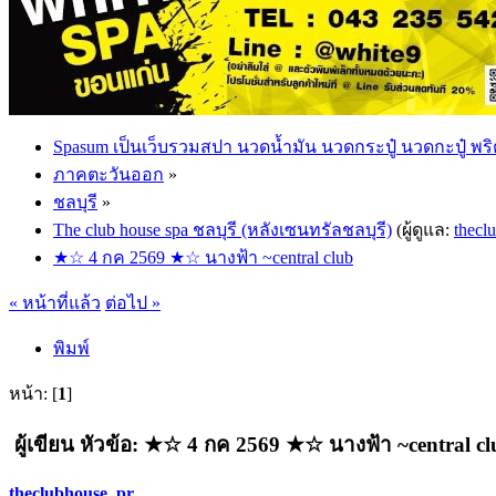
Spasum เป็นเว็บรวมสปา นวดน้ำมัน นวดกระปู๋ นวดกะปู๋ พริ
ภาคตะวันออก
»
ชลบุรี
»
The club house spa ชลบุรี (หลังเซนทรัลชลบุรี)
(ผู้ดูแล:
thecl
★☆ 4 กค 2569 ★☆ นางฟ้า ~central club
« หน้าที่แล้ว
ต่อไป »
พิมพ์
หน้า: [
1
]
ผู้เขียน
หัวข้อ: ★☆ 4 กค 2569 ★☆ นางฟ้า ~central clu
theclubhouse_pr