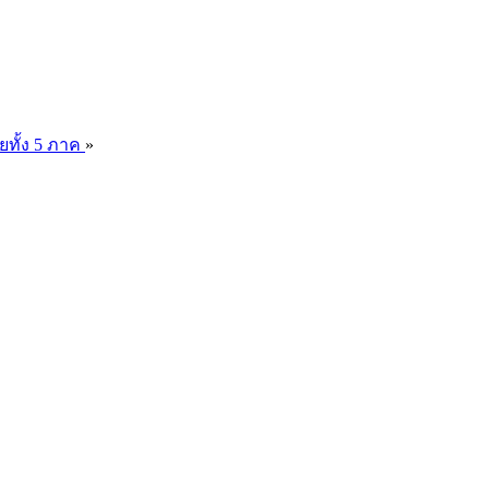
ยทั้ง 5 ภาค
»