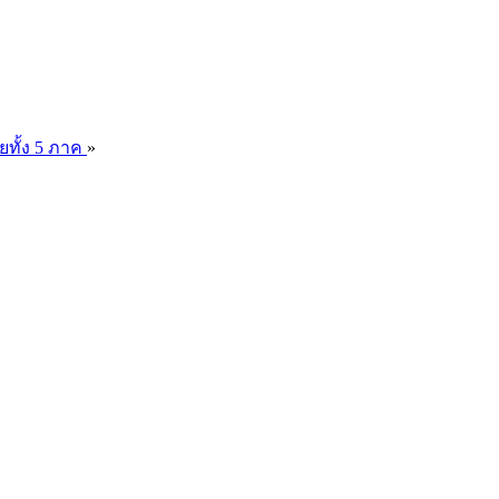
ยทั้ง 5 ภาค
»