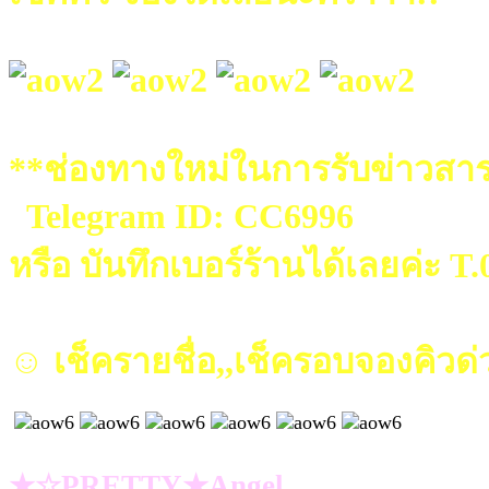
**ช่องทางใหม่ในการรับข่าวสาร
Telegram ID: CC6996
หรือ บันทึกเบอร์ร้านได้เลยค่ะ T
☺ เช็ครายชื่อ,,เช็ครอบจองคิวด่
★☆PRETTY★Angel