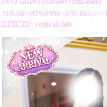
(ทางไลน์หรือโทรเท่านั้นนะจ๊ะ)
MB:084-929-6996 <PR.Thip^^ ย
LINE ID: centralclub