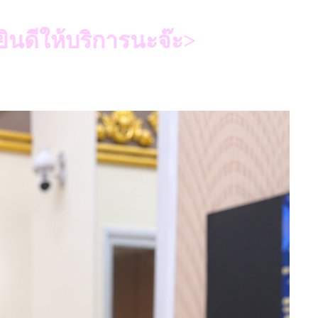
ินดีให้บริการนะจ๊ะ>