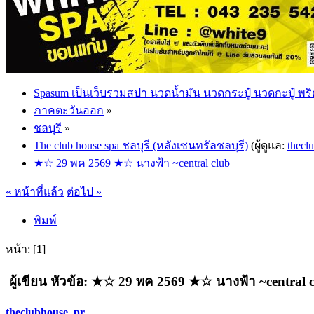
Spasum เป็นเว็บรวมสปา นวดน้ำมัน นวดกระปู๋ นวดกะปู๋ พริ
ภาคตะวันออก
»
ชลบุรี
»
The club house spa ชลบุรี (หลังเซนทรัลชลบุรี)
(ผู้ดูแล:
thecl
★☆ 29 พค 2569 ★☆ นางฟ้า ~central club
« หน้าที่แล้ว
ต่อไป »
พิมพ์
หน้า: [
1
]
ผู้เขียน
หัวข้อ: ★☆ 29 พค 2569 ★☆ นางฟ้า ~central cl
theclubhouse_pr