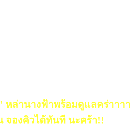
" หล่านางฟ้าพร้อมดูแลคร่าาาา
 จองคิวได้ทันที นะคร้า!!