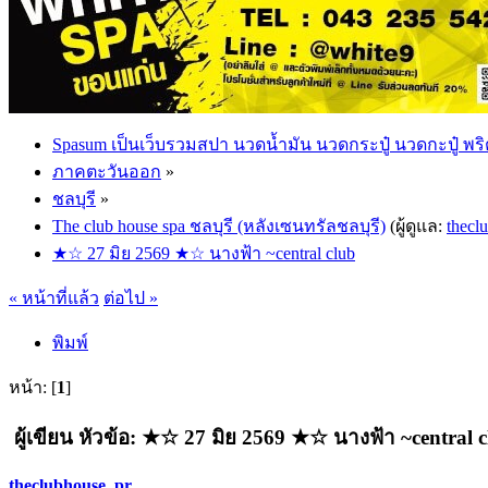
Spasum เป็นเว็บรวมสปา นวดน้ำมัน นวดกระปู๋ นวดกะปู๋ พริ
ภาคตะวันออก
»
ชลบุรี
»
The club house spa ชลบุรี (หลังเซนทรัลชลบุรี)
(ผู้ดูแล:
thecl
★☆ 27 มิย 2569 ★☆ นางฟ้า ~central club
« หน้าที่แล้ว
ต่อไป »
พิมพ์
หน้า: [
1
]
ผู้เขียน
หัวข้อ: ★☆ 27 มิย 2569 ★☆ นางฟ้า ~central cl
theclubhouse_pr