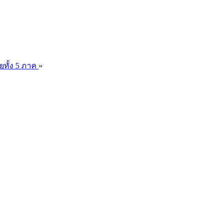
ยทั้ง 5 ภาค
»