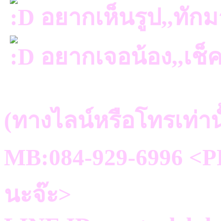
อยากเห็นรูป,,ทัก
อยากเจอน้อง,,เช็
(ทางไลน์หรือโทรเท่าน
MB:084-929-6996 <PR
นะจ๊ะ>