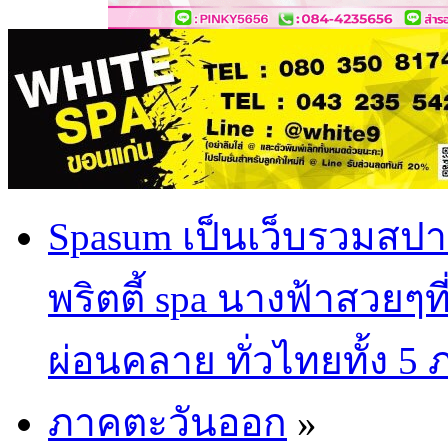
Spasum เป็นเว็บรวมสปา
พริตตี้ spa นางฟ้าสวยๆท
ผ่อนคลาย ทั่วไทยทั้ง 5
ภาคตะวันออก
»