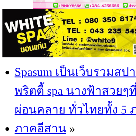
Spasum เป็นเว็บรวมสปา
พริตตี้ spa นางฟ้าสวยๆท
ผ่อนคลาย ทั่วไทยทั้ง 5
ภาคอีสาน
»