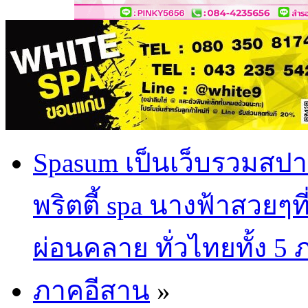
Spasum เป็นเว็บรวมสปา
พริตตี้ spa นางฟ้าสวยๆท
ผ่อนคลาย ทั่วไทยทั้ง 5
ภาคอีสาน
»