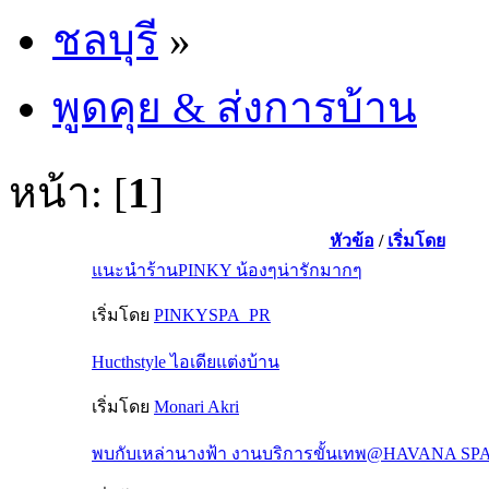
ชลบุรี
»
พูดคุย & ส่งการบ้าน
หน้า: [
1
]
หัวข้อ
/
เริ่มโดย
แนะนำร้านPINKY น้องๆน่ารักมากๆ
เริ่มโดย
PINKYSPA_PR
Hucthstyle ไอเดียแต่งบ้าน
เริ่มโดย
Monari Akri
พบกับเหล่านางฟ้า งานบริการขั้นเทพ@HAVANA SPA ชล