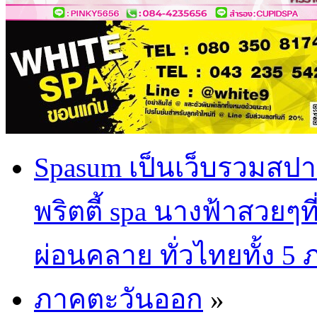
Spasum เป็นเว็บรวมสปา
พริตตี้ spa นางฟ้าสวยๆท
ผ่อนคลาย ทั่วไทยทั้ง 5
ภาคตะวันออก
»