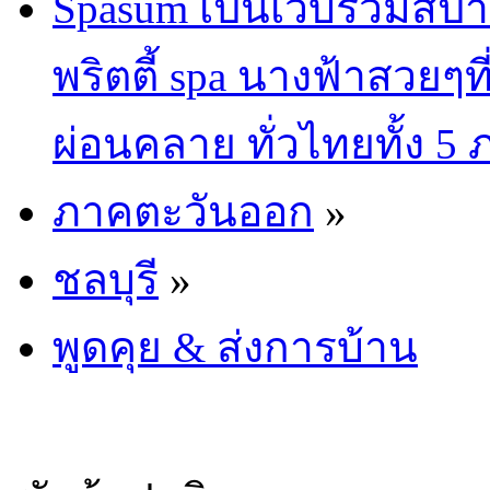
Spasum เป็นเว็บรวมสปา
พริตตี้ spa นางฟ้าสวยๆท
ผ่อนคลาย ทั่วไทยทั้ง 5
ภาคตะวันออก
»
ชลบุรี
»
พูดคุย & ส่งการบ้าน