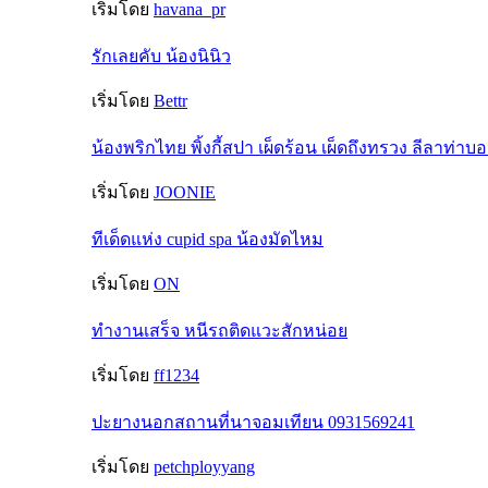
เริ่มโดย
havana_pr
รักเลยคับ น้องนินิว
เริ่มโดย
Bettr
น้องพริกไทย พิ้งกี้สปา เผ็ดร้อน เผ็ดถึงทรวง ลีลาท่าบ
เริ่มโดย
JOONIE
ทีเด็ดแห่ง cupid spa น้องมัดไหม
เริ่มโดย
ON
ทำงานเสร็จ หนีรถติดแวะสักหน่อย
เริ่มโดย
ff1234
ปะยางนอกสถานที่นาจอมเทียน 0931569241
เริ่มโดย
petchployyang