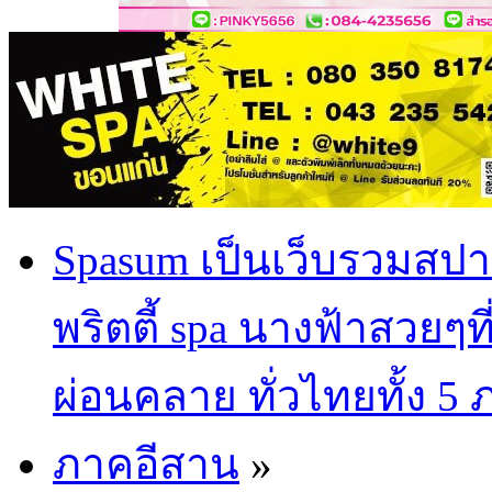
Spasum เป็นเว็บรวมสปา
พริตตี้ spa นางฟ้าสวยๆท
ผ่อนคลาย ทั่วไทยทั้ง 5
ภาคอีสาน
»