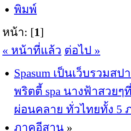
พิมพ์
หน้า: [
1
]
« หน้าที่แล้ว
ต่อไป »
Spasum เป็นเว็บรวมสปา
พริตตี้ spa นางฟ้าสวยๆท
ผ่อนคลาย ทั่วไทยทั้ง 5
ภาคอีสาน
»