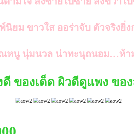
ามใจ สั่งซ้ายไปซ้าย สั่งขวาไป
พ์นิยม ขาวใส ออร่าจับ ตัวจริงยิ่ง
หนู นุ่มนวล น่าทะนุถนอม…ห้า
ี ของเด็ด ผิวดีดูแพง ของส
000