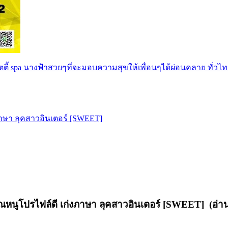
ตตี้ spa นางฟ้าสวยๆที่จะมอบความสุขให้เพื่อนๆได้ผ่อนคลาย ทั่วไท
ภาษา ลุคสาวอินเตอร์ [SWEET]
หนูโปรไฟล์ดี เก่งภาษา ลุคสาวอินเตอร์ [SWEET] (อ่าน 