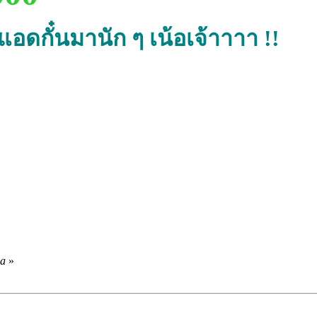
แอดกั๋นมานัก ๆ เน้อเจ้าาาา !!
pa
»