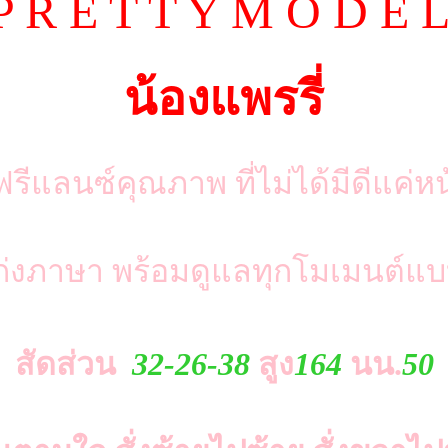
P R E T T Y M O D E L
น้องแพรรี่
รีแลนซ์คุณภาพ ที่ไม่ได้มีดีแค่ห
งเก่งภาษา พร้อมดูแลทุกโมเมนต์แ
สัดส่วน
32-26-38
สูง
164
นน.
50