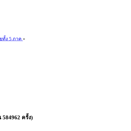
ยทั้ง 5 ภาค
»
584962 ครั้ง)