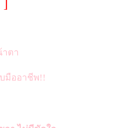
 ]
น้าตา
บบมืออาชีพ!!