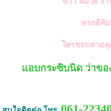
ขาว หมวย งานต
ทรงดีพิม
ใครชอบสายคุณ
แอบกระซิบนิด ว่าของด
061-2234
สนใจติดต่อ โทร.