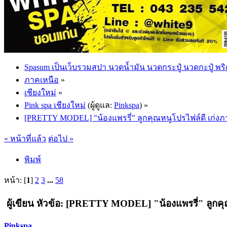
Spasum เป็นเว็บรวมสปา นวดน้ำมัน นวดกระปู๋ นวดกะปู๋ พริ
ภาคเหนือ
»
เชียงใหม่
»
Pink spa เชียงใหม่
(ผู้ดูแล:
Pinkspa
) »
[PRETTY MODEL] "น้องแพรรี่" ลูกคุณหนูโปรไฟล์ดี เก่ง
« หน้าที่แล้ว
ต่อไป »
พิมพ์
หน้า: [
1
]
2
3
...
58
ผู้เขียน
หัวข้อ: [PRETTY MODEL] "น้องแพรรี่" ลูกคุณ
Pinkspa