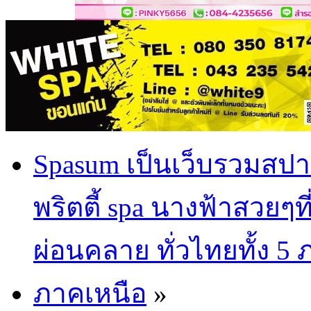
Spasum เป็นเว็บรวมสปา
พริตตี้ spa นางฟ้าสวยๆท
ผ่อนคลาย ทั่วไทยทั้ง 5
ภาคเหนือ
»