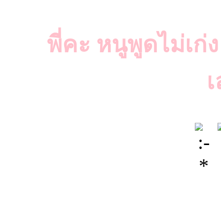
พี่คะ หนูพูดไม่เก
เ