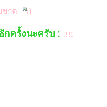
ูแทบขาด
ักครั้งนะครับ !
!!!!