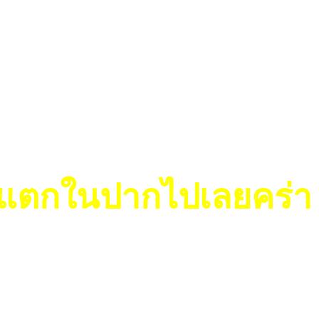
ก็แตกในปากไปเลยคร่า