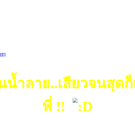
OT]
นน้ำลาย..เสียวจนสุด
พี่ !!