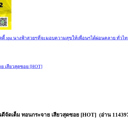
ตตี้ spa นางฟ้าสวยๆที่จะมอบความสุขให้เพื่อนๆได้ผ่อนคลาย ทั่วไท
ย เสียวสุดซอย [HOT]
จัดเต็ม ทอนกระจาย เสียวสุดซอย [HOT] (อ่าน 1143972