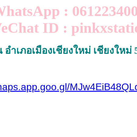
hatsApp : 06122340
eChat ID : pinkxstati
อำเภอเมืองเชียงใหม่ เชียงใหม่
/maps.app.goo.gl/MJw4EiB48Q