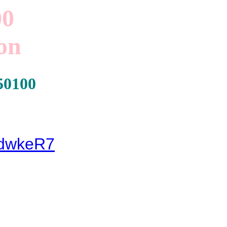
00
on
 50100
LdwkeR7