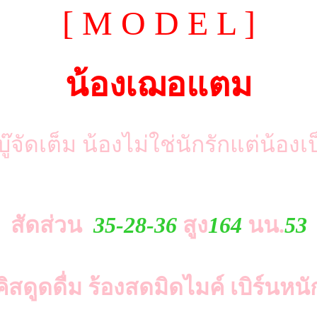
[ M O D E L ]
น้องเฌอแตม
๊จัดเต็ม น้องไม่ใช่นักรักแต่น้องเ
สัดส่วน
35-28-36
สูง
164
นน.
53
 คิสดูดดื่ม ร้องสดมิดไมค์ เบิร์