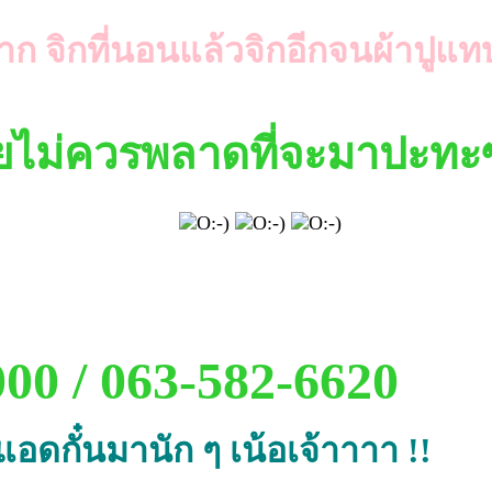
าก จิกที่นอนแล้วจิกอีกจนผ้าป
ายไม่ควรพลาดที่จะมาปะทะซ
00 / 063-582-6620
แอดกั๋นมานัก ๆ เน้อเจ้าาาา !!