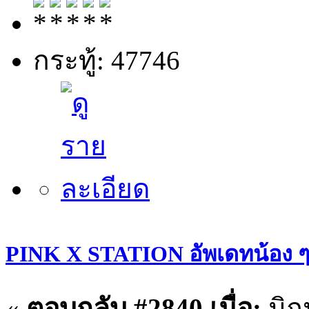
กระทู้: 47746
PINK X STATION อัพเดทน้อง ๆ ประ
«
ตอบกลับ #2840 เมื่อ:
มิถ