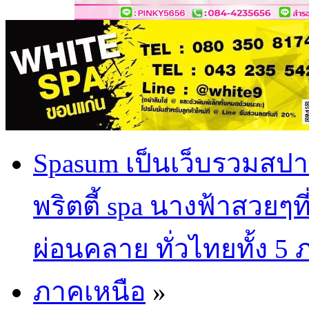
Spasum เป็นเว็บรวมสปา
พริตตี้ spa นางฟ้าสวยๆท
ผ่อนคลาย ทั่วไทยทั้ง 5
ภาคเหนือ
»