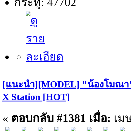
กระทู้: 47702
[แนะนำ][MODEL] "น้องโมณา" S
X Station [HOT]
«
ตอบกลับ #1381 เมื่อ:
เมษ