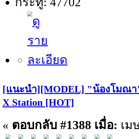
กระทู้: 47702
[แนะนำ][MODEL] "น้องโมณา" S
X Station [HOT]
«
ตอบกลับ #1388 เมื่อ:
เมษ