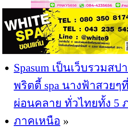
Spasum เป็นเว็บรวมสปา
พริตตี้ spa นางฟ้าสวยๆท
ผ่อนคลาย ทั่วไทยทั้ง 5
ภาคเหนือ
»