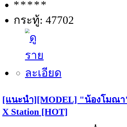
กระทู้: 47702
[แนะนำ][MODEL] "น้องโมณา" S
X Station [HOT]