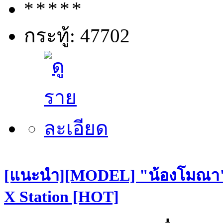
กระทู้: 47702
[แนะนำ][MODEL] "น้องโมณา" S
X Station [HOT]