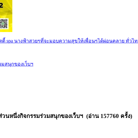
ตตี้ spa นางฟ้าสวยๆที่จะมอบความสุขให้เพื่อนๆได้ผ่อนคลาย ทั่วไท
่วมสนุกของเว็บฯ
่วนหนึ่งกิจกรรมร่วมสนุกของเว็บฯ (อ่าน 157760 ครั้ง)