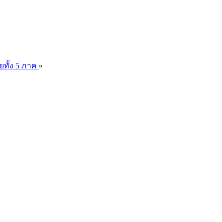
ยทั้ง 5 ภาค
»