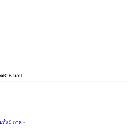
นวดB2B นกป
ยทั้ง 5 ภาค
»