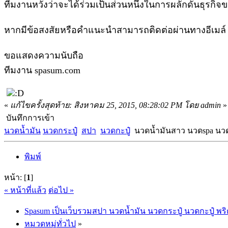
ทีมงานหวังว่าจะได้ร่วมเป็นส่วนหนึ่งในการผลักดันธุรกิจข
หากมีข้อสงสัยหรือคำแนะนำสามารถติดต่อผ่านทางอีเมล
ขอแสดงความนับถือ
ทีมงาน spasum.com
«
แก้ไขครั้งสุดท้าย: สิงหาคม 25, 2015, 08:28:02 PM โดย admin
»
บันทึกการเข้า
นวดน้ำมัน
นวดกระปู๋
สปา
นวดกะปู๋
นวดน้ำมันสาว นวดspa นวด
พิมพ์
หน้า: [
1
]
« หน้าที่แล้ว
ต่อไป »
Spasum เป็นเว็บรวมสปา นวดน้ำมัน นวดกระปู๋ นวดกะปู๋ พริ
หมวดหมู่ทั่วไป
»