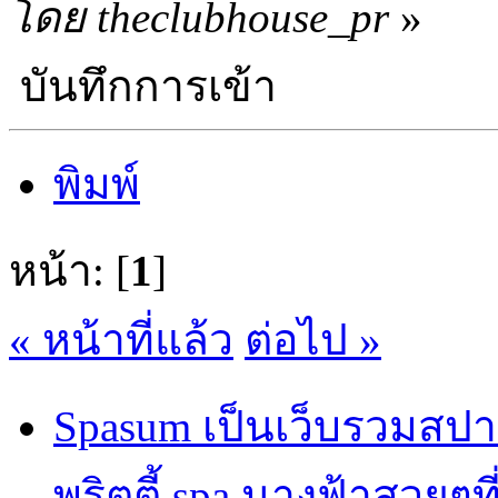
โดย theclubhouse_pr
»
บันทึกการเข้า
พิมพ์
หน้า: [
1
]
« หน้าที่แล้ว
ต่อไป »
Spasum เป็นเว็บรวมสปา
พริตตี้ spa นางฟ้าสวยๆท