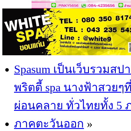
Spasum เป็นเว็บรวมสปา
พริตตี้ spa นางฟ้าสวยๆท
ผ่อนคลาย ทั่วไทยทั้ง 5
ภาคตะวันออก
»