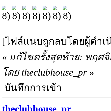
[ไฟล์แนบถูกลบโดยผู้ดำเ
«
แก้ไขครั้งสุดท้าย: พฤศจ
โดย theclubhouse_pr
»
บันทึกการเข้า
theclubhouse_pr