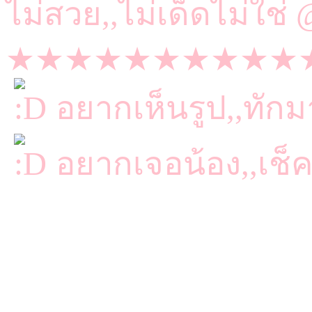
ไม่สวย,,ไม่เด็ดไม่ใช
★★★★★★★★★★
อยากเห็นรูป,,ทัก
อยากเจอน้อง,,เช็
(ทางไลน์หรือโทรเท่าน
MB:084-929-6996 <PR.