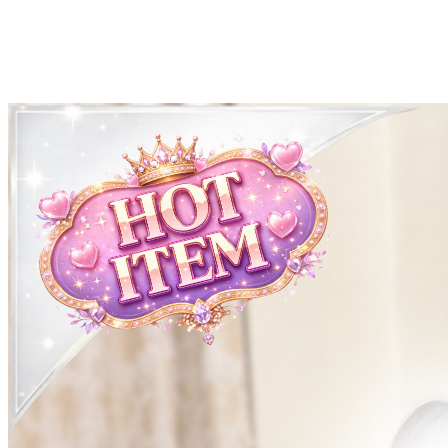
นะจ๊ะ>
LINE ID: centralclub