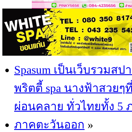
Spasum เป็นเว็บรวมสปา
พริตตี้ spa นางฟ้าสวยๆท
ผ่อนคลาย ทั่วไทยทั้ง 5
ภาคตะวันออก
»