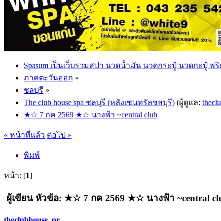
Spasum เป็นเว็บรวมสปา นวดน้ำมัน นวดกระปู๋ นวดกะปู๋ พริ
ภาคตะวันออก
»
ชลบุรี
»
The club house spa ชลบุรี (หลังเซนทรัลชลบุรี)
(ผู้ดูแล:
thecl
★☆ 7 กค 2569 ★☆ นางฟ้า ~central club
« หน้าที่แล้ว
ต่อไป »
พิมพ์
หน้า: [
1
]
ผู้เขียน
หัวข้อ: ★☆ 7 กค 2569 ★☆ นางฟ้า ~central clu
theclubhouse_pr