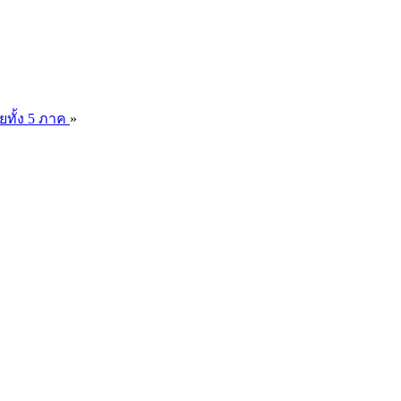
ยทั้ง 5 ภาค
»