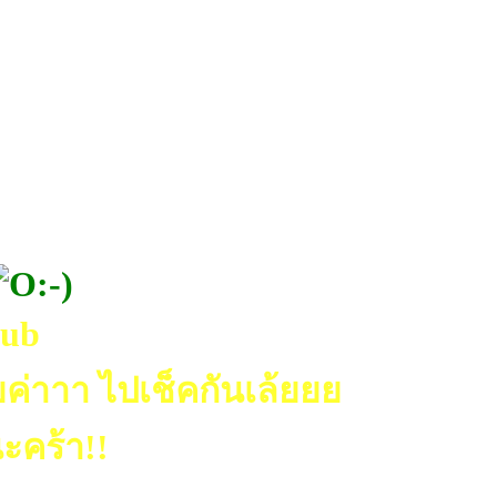
lub
ค่าาา ไปเช็คกันเล้ยยย
ะคร้า!!