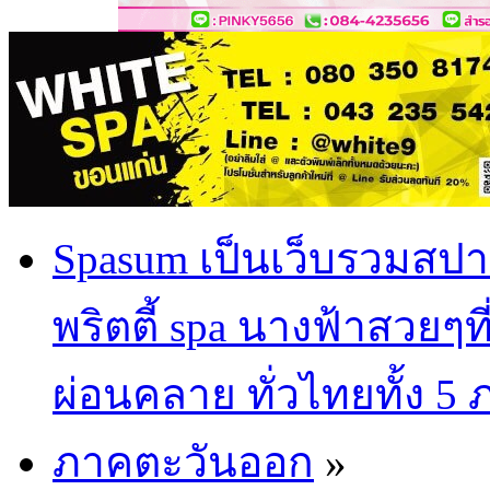
Spasum เป็นเว็บรวมสปา
พริตตี้ spa นางฟ้าสวยๆท
ผ่อนคลาย ทั่วไทยทั้ง 5
ภาคตะวันออก
»