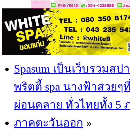
Spasum เป็นเว็บรวมสปา
พริตตี้ spa นางฟ้าสวยๆท
ผ่อนคลาย ทั่วไทยทั้ง 5
ภาคตะวันออก
»