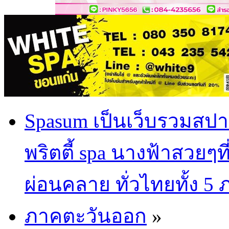
Spasum เป็นเว็บรวมสปา
พริตตี้ spa นางฟ้าสวยๆท
ผ่อนคลาย ทั่วไทยทั้ง 5
ภาคตะวันออก
»