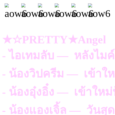
★☆PRETTY★Angel
- ไอเทมลับ — หลังไมค
- น้องวิปครีม — เข้าใ
- น้องอุ๋งอิ๋ง — เข้าให
- น้องแองเจิ้ล — วันสุ