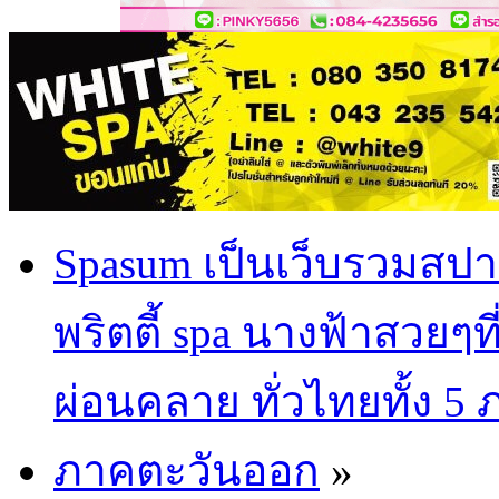
Spasum เป็นเว็บรวมสปา
พริตตี้ spa นางฟ้าสวยๆท
ผ่อนคลาย ทั่วไทยทั้ง 5
ภาคตะวันออก
»