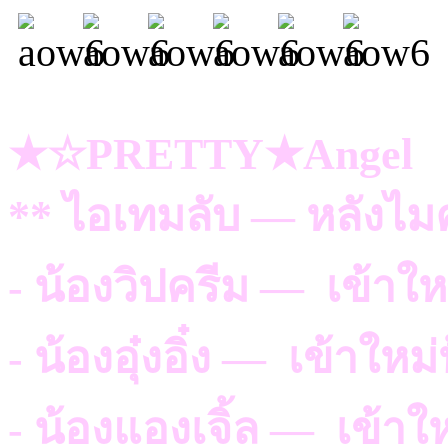
★☆PRETTY★Angel
** ไอเทมลับ — หลังไม
- น้องวิปครีม — เข้าใ
- น้องอุ๋งอิ๋ง — เข้าให
- น้องแองเจิ้ล — เข้าใ