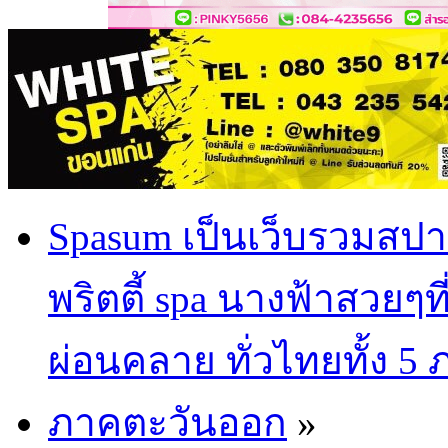
Spasum เป็นเว็บรวมสปา
พริตตี้ spa นางฟ้าสวยๆท
ผ่อนคลาย ทั่วไทยทั้ง 5
ภาคตะวันออก
»