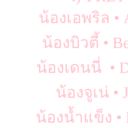
น้องเอพริล •
น้องบิวตี้ •
น้องเดนนี่ • 
น้องจูเน่ •
น้องน้ำแข็ง •