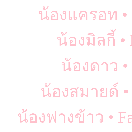
น้องแครอท • 
น้องมิลกี้ 
น้องดาว •
น้องสมายด์ •
น้องฟางข้าว • F