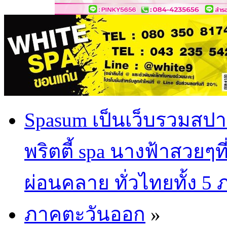
Spasum เป็นเว็บรวมสปา
พริตตี้ spa นางฟ้าสวยๆท
ผ่อนคลาย ทั่วไทยทั้ง 5
ภาคตะวันออก
»