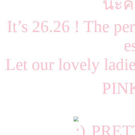
นะค
It’s 26.26 ! The per
e
Let our lovely ladi
PIN
PRET