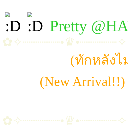
Pretty @H
✿✧┈┈┈┈┈•♛•┈┈┈┈┈
~ ไอเทมลับ
(ทักหลังไม
~ จีอา
(New Arrival!!)
~ มิร่าห์ | เดียร์น่า | อุ๋
✿✧┈┈┈┈┈•♛•┈┈┈┈┈