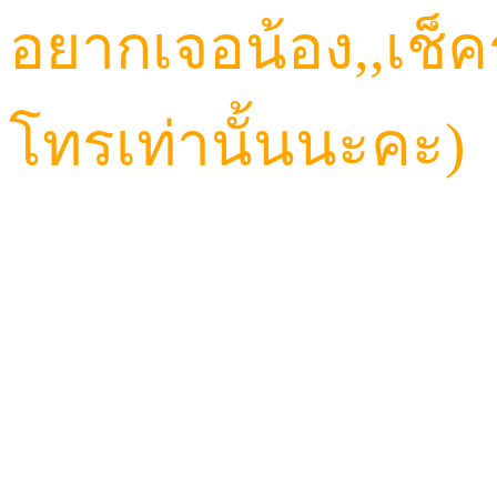
อยากเจอน้อง,,เช็
โทรเท่านั้นนะคะ)
CALL: 084-923-5566
TELEGRAM ID : Hav
LINE ID : HAVANA6
LINE@ : @HVN1(มี@