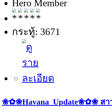
Hero Member
กระทู้: 3671
❀✿❀Havana_Update❀✿❀ สาวๆ ป