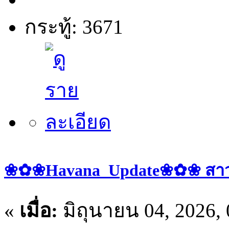
กระทู้: 3671
❀✿❀Havana_Update❀✿❀ สาวๆ ป
«
เมื่อ:
มิถุนายน 04, 2026,