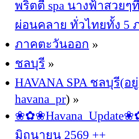
พริตตี้ spa นางฟ้าสวยๆท
ผ่อนคลาย ทั่วไทยทั้ง 5
ภาคตะวันออก
»
ชลบุรี
»
HAVANA SPA ชลบุรี(อยู่
havana_pr
) »
❀✿❀Havana_Update❀✿❀
มิถุนายน 2569 ++