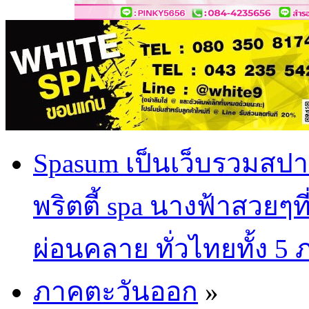
Spasum เป็นเว็บรวมสปา
พริตตี้ spa นางฟ้าสวยๆท
ผ่อนคลาย ทั่วไทยทั้ง 5
ภาคตะวันออก
»