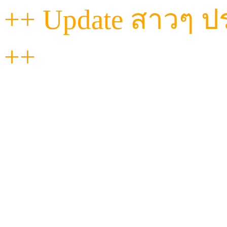
++ Update สาวๆ ประ
++
"วันนี้...ที่ Havana เท
ฟีลดี งานถึงทุกคน!
ไม่ว่าจะหวานละมุน หรือ
ผ่อนคลายแนบแน่นแบ