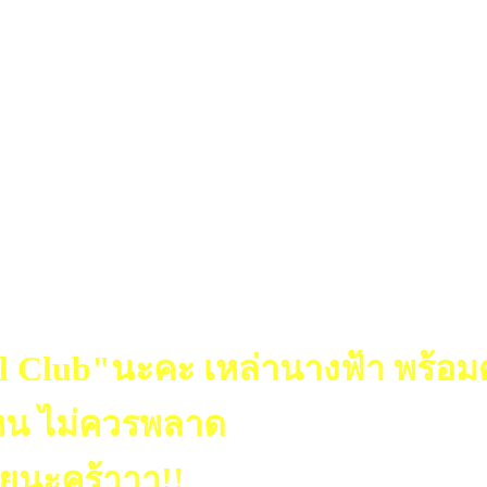
al Club"นะคะ เหล่านางฟ้า พร้อม
หน ไม่ควรพลาด
ลยนะคร้าาา!!