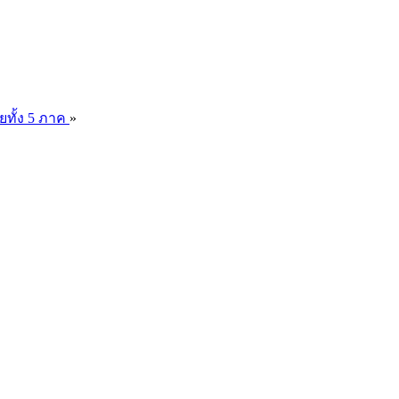
ยทั้ง 5 ภาค
»