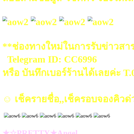
**ช่องทางใหม่ในการรับข่าวสาร
Telegram ID: CC6996
หรือ บันทึกเบอร์ร้านได้เลยค่ะ T
☺ เช็ครายชื่อ,,เช็ครอบจองคิวด่
★☆PRETTY★Angel