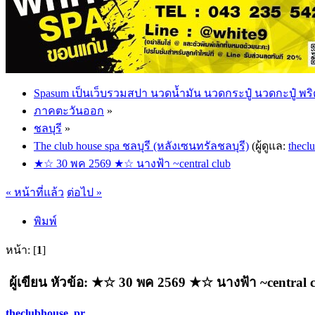
Spasum เป็นเว็บรวมสปา นวดน้ำมัน นวดกระปู๋ นวดกะปู๋ พริ
ภาคตะวันออก
»
ชลบุรี
»
The club house spa ชลบุรี (หลังเซนทรัลชลบุรี)
(ผู้ดูแล:
thecl
★☆ 30 พค 2569 ★☆ นางฟ้า ~central club
« หน้าที่แล้ว
ต่อไป »
พิมพ์
หน้า: [
1
]
ผู้เขียน
หัวข้อ: ★☆ 30 พค 2569 ★☆ นางฟ้า ~central cl
theclubhouse_pr