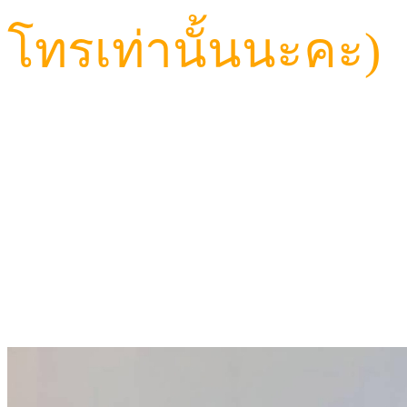
โทรเท่านั้นนะคะ)
CALL: 084-923-5566
TELEGRAM ID : Hav
LINE ID : HAVANA6
LINE@ : @HVN1(มี@