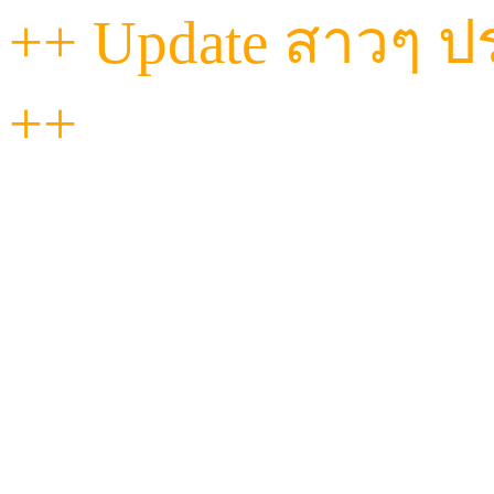
++ Update สาวๆ ประ
++
"วันนี้...ที่ Havana เท
ฟีลดี งานถึงทุกคน!
ไม่ว่าจะหวานละมุน หรือ
ผ่อนคลายแนบแน่นแบ