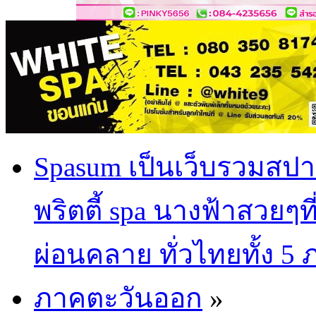
Spasum เป็นเว็บรวมสปา
พริตตี้ spa นางฟ้าสวยๆท
ผ่อนคลาย ทั่วไทยทั้ง 5
ภาคตะวันออก
»