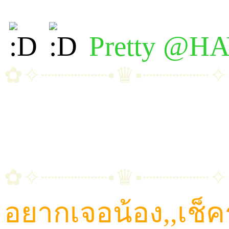
Pretty @H
✿✧┈┈┈┈┈•♛•┈┈┈┈┈
~ ขนม | ต้าเหนิง | พิก
~ มัดหมี่ | โมจิ | อัญช
✿✧┈┈┈┈┈•♛•┈┈┈┈┈
อยากเจอน้อง,,เช็