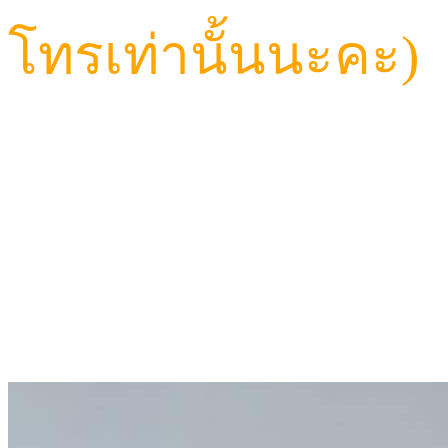
โทรเท่านั้นนะคะ)
CALL: 084-923-5566
TELEGRAM ID : Hav
LINE ID : HAVANA6
LINE@ : @HVN1(มี@