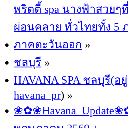
พริตตี้ spa นางฟ้าสวยๆท
ผ่อนคลาย ทั่วไทยทั้ง 5
ภาคตะวันออก
»
ชลบุรี
»
HAVANA SPA ชลบุรี(อยู่
havana_pr
) »
❀✿❀Havana_Update❀✿❀