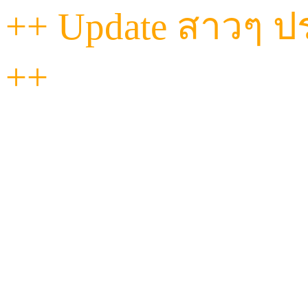
++ Update สาวๆ ประ
++
"วันนี้...ที่ Havana เท
ฟีลดี งานถึงทุกคน!
ไม่ว่าจะหวานละมุน หรือ
ผ่อนคลายแนบแน่นแบ