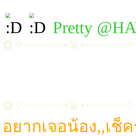
Pretty @H
✿✧┈┈┈┈┈•♛•┈┈┈┈┈
~ ขนม | ต้าเหนิง | พิกเ
~ มัดหมี่ | โมจิ | อัญช
✿✧┈┈┈┈┈•♛•┈┈┈┈┈
อยากเจอน้อง,,เช็