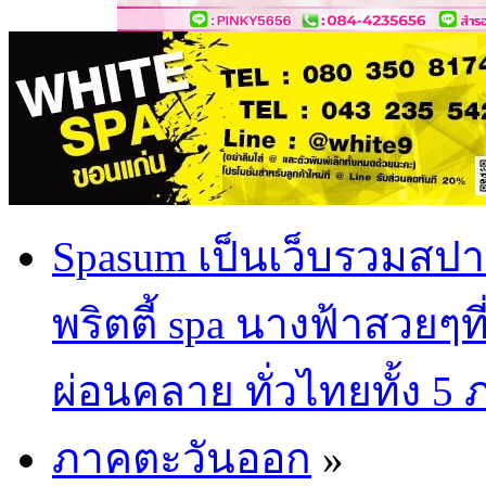
Spasum เป็นเว็บรวมสปา
พริตตี้ spa นางฟ้าสวยๆท
ผ่อนคลาย ทั่วไทยทั้ง 5
ภาคตะวันออก
»