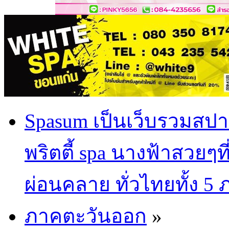
Spasum เป็นเว็บรวมสปา
พริตตี้ spa นางฟ้าสวยๆท
ผ่อนคลาย ทั่วไทยทั้ง 5
ภาคตะวันออก
»