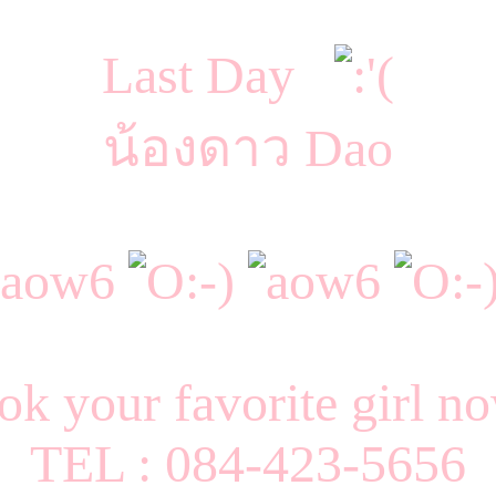
Last Day
น้องดาว Dao
k your favorite girl 
TEL : 084-423-5656