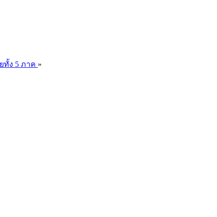
ยทั้ง 5 ภาค
»