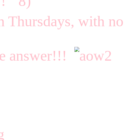
!!
n Thursdays, with no
the answer!!!
g