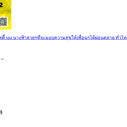
ตตี้ spa นางฟ้าสวยๆที่จะมอบความสุขให้เพื่อนๆได้ผ่อนคลาย ทั่วไท
) »
)