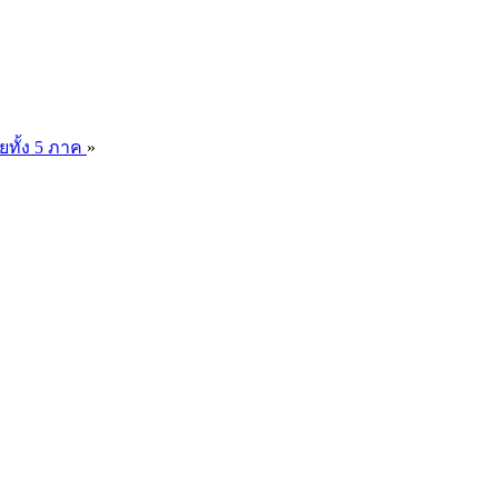
ยทั้ง 5 ภาค
»