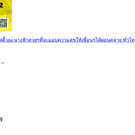
ตตี้ spa นางฟ้าสวยๆที่จะมอบความสุขให้เพื่อนๆได้ผ่อนคลาย ทั่วไท
) »
)