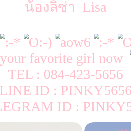
น้องลิซ่า Lisa
your favorite girl now
TEL : 084-423-5656
LINE ID : PINKY565
LEGRAM ID : PINKY5