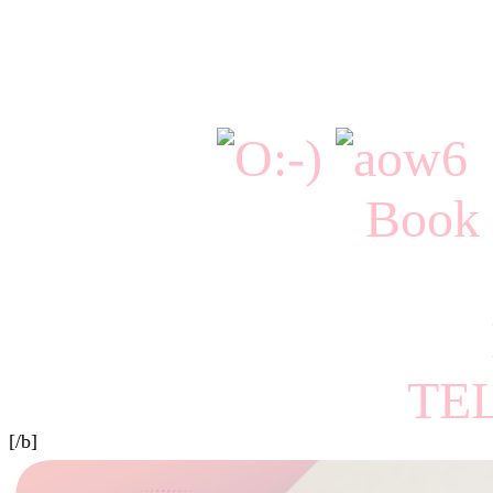
Book 
TE
[/b]