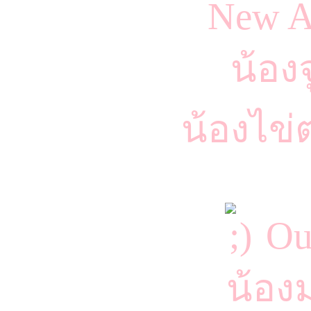
New A
น้องจ
น้องไข่ต
Our
น้อง