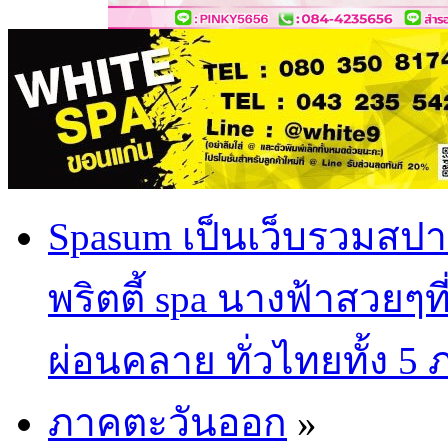
Spasum เป็นเว็บรวมสปา
พริตตี้ spa นางฟ้าสวยๆท
ผ่อนคลาย ทั่วไทยทั้ง 5
ภาคตะวันออก
»