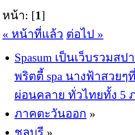
หน้า: [
1
]
« หน้าที่แล้ว
ต่อไป »
Spasum เป็นเว็บรวมสปา
พริตตี้ spa นางฟ้าสวยๆท
ผ่อนคลาย ทั่วไทยทั้ง 5
ภาคตะวันออก
»
ชลบุรี
»