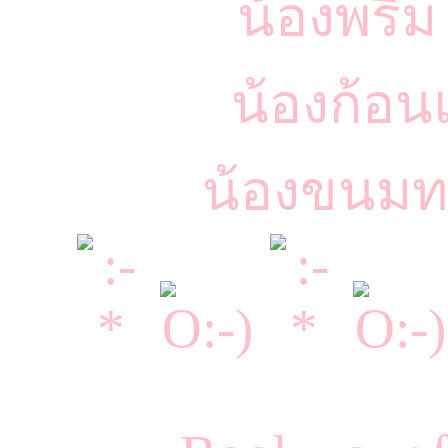
น้องพริม
น้องก้อน
น้องขนมท