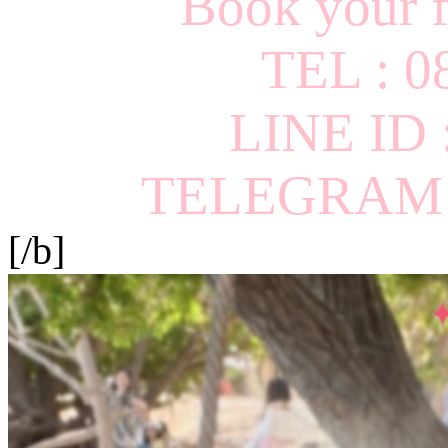
Book your f
TEL : 0
LINE ID
TELEGRAM I
[/b]