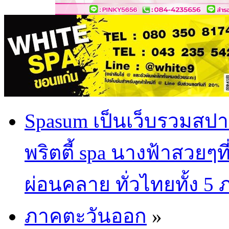
Spasum เป็นเว็บรวมสปา
พริตตี้ spa นางฟ้าสวยๆท
ผ่อนคลาย ทั่วไทยทั้ง 5
ภาคตะวันออก
»