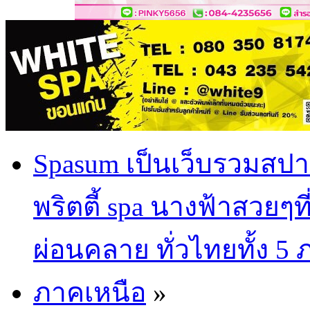
Spasum เป็นเว็บรวมสปา
พริตตี้ spa นางฟ้าสวยๆท
ผ่อนคลาย ทั่วไทยทั้ง 5
ภาคเหนือ
»