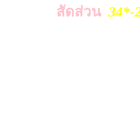
สัดส่วน
34*-
สายตามใจ บอดี้อย่างแ
เด็ดมา
The girl is pretty and
but my work is 